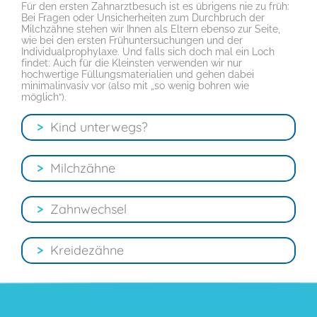
Für den ersten Zahnarztbesuch ist es übrigens nie zu früh:
Bei Fragen oder Unsicherheiten zum Durchbruch der
Milchzähne stehen wir Ihnen als Eltern ebenso zur Seite,
wie bei den ersten Frühuntersuchungen und der
Individualprophylaxe. Und falls sich doch mal ein Loch
findet: Auch für die Kleinsten verwenden wir nur
hochwertige Füllungsmaterialien und gehen dabei
minimalinvasiv vor (also mit „so wenig bohren wie
möglich“).
Kind unterwegs?
Milchzähne
Auch und gerade in der Schwangerschaft ist eine
zahnärztliche Vorsorgeuntersuchung dringend
anzuraten.
Zahnwechsel
„Die fallen ja eh bald aus und es kommen neue.“
Sollten Sie während der Schwangerschaft
Schmerzen oder Probleme mit Zähnen oder
Eine Aussage, die zwar prinzipiell nicht falsch, aber
Zahnfleisch haben, verschieben Sie einen
leider alles andere als richtig ist.
Kreidezähne
Zahnarztbesuch bitte nicht auf die Zeit nach der
Da hatte man sich gerade so schön an die
Geburt des Kindes, dies könnte die Situation
Milchzähne gewöhnt, da verlassen sie einen auch
verschlimmern. Die meisten zahnärztlichen
schon wieder.
‚Bald ausfallen’ ist relativ. Hat ein 2jähriges
Behandlungen sind problemlos auch während der
Bei den sogenannten ‚Kreidezähnen’ (im Fachjargon
Schwangerschaft möglich, sprechen Sie uns an!
Neben den ‚niedlichen’ Zahnlücken, die der
Kind Karies, dauert es bis zum Zahnwechsel
Molaren-Inzisiven-Hypomineralisation) ist der
Zahnwechsel mit sich bringt, gilt es in dieser Zeit